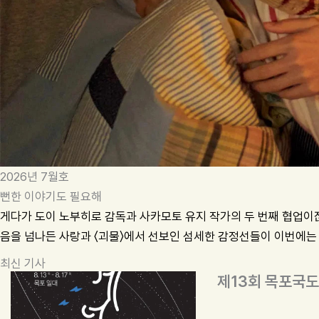
2026년 7월호
뻔한 이야기도 필요해
게다가 도이 노부히로 감독과 사카모토 유지 작가의 두 번째 협업이잖
음을 넘나든 사랑과 〈괴물〉에서 선보인 섬세한 감정선들이 이번에는
최신 기사
제13회 목포국도