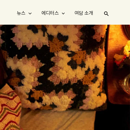
검
뉴스
에디터스
여담 소개
색